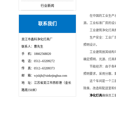
行业新闻
在中国的工业生产水
联系我们
源。工业标准厂房的设
工业建筑净化灯具照
生产安全：工业厂房照
吴江市鑫科净化灯具厂
照明设计。
联系人：曹先生
工业建筑按其结构可分
手 机：18662568020
确定照明、光源、灯具和
电 话：0512--63209272
节能经济：由于各种技
传 真：0512--63209373
照明要求，采用分散、
邮 箱：wjxkjh@xinkejinghua.com
这个车间是一个三层的防
地 址：江苏省吴江市西轸港（金长
除臭、改造和配送室和
路南350米）
净化灯具
确保员工