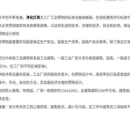
平的不断发展，
净化灯具
为工厂工业照明的标准也越来越高。在绿色建筑评价标准
计必须贯彻国家有关政策和政策，以达到先进的技术、合理的经济、安全和应用，保
明设计原则
明最重要的功能是保证生产安全，提高生产效率，提高产品合格率。除了保证正常
为单层工业建筑和多层工业建筑。一般工业厂房大多为单层建筑，层高，一般高于6
TH。在工厂的不同区域安装E.
术和设备的安装，工业厂房的能耗非常大。在照明设计中，高效率的灯具是首选的
集中、手动、自动的方法，实现最经济合理的照明设计。
火建筑，有两层。厂房一层面积约1344.62M2，总建筑面积2300平方米，建筑
休息室。
健康：充分考虑员工的心理感受，避免眩光，减少光污染。在工作中避免员工消极和