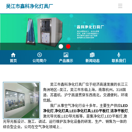
吴江市鑫科净化灯具厂
首页
公司简介
产品展示
新闻动态
联系我们
公司简介
吴江市鑫科净化灯具厂位于经济高速发展的长江三
角洲地区--吴江，吴江市东临上海，南靠杭州。318国
道、苏嘉杭、沪宁高速贯穿东西南北，交通便利，环境
优越。
我厂从事空气净化行业十多年，
主要生产供应
LED
净化灯
,
净化灯具
,
LED净化灯具
,
LED平板灯
,
洁净平板灯
,
激光导光板,LED导光板等，
是集净化灯,LED平板灯,激
光导光板设计、施工、调试、运行维护及净化设备的研发、生产、销售为一体的
综合型企业。公司在空气净化领域上...