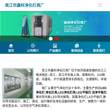
吴江市鑫科净化灯具厂
首页
公司简介
产品展示
新闻动态
联系我们
公司简介
吴江市鑫科净化灯具厂位于经济高速发展的长江三
角洲地区--吴江，吴江市东临上海，南靠杭州。318国
道、苏嘉杭、沪宁高速贯穿东西南北，交通便利，环境
优越。
我厂从事空气净化行业十多年，
主要生产供应
LED
净化灯
,
净化灯具
,
LED净化灯具
,
LED平板灯
,
洁净平板灯
,
激光导光板,LED导光板等，
是集净化灯,LED平板灯,激
光导光板设计、施工、调试、运行维护及净化设备的研发、生产、销售为一体的
综合型企业。公司在空气净化领域上...